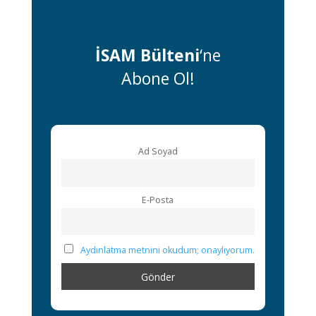
İSAM Bülteni
‘ne
Abone Ol!
Ad Soyad
E-Posta
Aydınlatma metnini okudum; onaylıyorum.